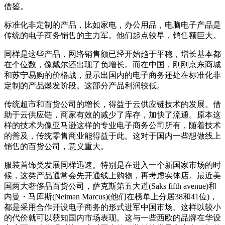
借鉴。
标准化非定制的产品，比如家电，办公用品，电脑电子产品是
传统的电子商务销售的主力军。他们起点较早，销售额巨大。
同样是这些产品，网络销售额已经开始趋于平稳，增长基本都
在个位数，像戴尔还出现了负增长。而在中国，刚刚京东商城
和苏宁易购的价格战，显示出国内的电子商务还处在标准化非
定制的产品爆发阶段。这部分产品利润较低。
传统超市和百货公司的增长，得益于云供应链技术的发展。借
助于云供应链，商家有效的减少了库存，加快了流通。原本这
样的技术为像亚马逊这样的专业电子商务公司所有，随着技术
的普及，传统零售商业能得益于此。这对于国内一些想做线上
销售的百货公司，意义重大。
服装首饰类发展同样迅速。特别是在进入一个新国家市场的时
候，这类产品通常会先开通线上购物，再考虑实体店。最近美
国两大奢侈品百货公司，萨克斯第五大道(Saks fifth avenue)和
内曼・马库斯(Neiman Marcus)(他们在榜单上分居38和41位)，
都是采用合作开设电子商务的形式进军中国市场。这样以较小
的代价就可以获知国内市场表现。这与一些西欧的品牌在华设