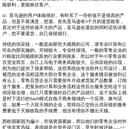
能获利，更能拴住客户。
4）亚马逊的用户体验很好。有时买了一些价值不是很高的产
品，但是不甚满意，想退。首先亚马逊有3个月的退货政策，
其次对于这些价值不大的产品，亚马逊在退款的同时还告诉客
户，您不要退货，自己保留就行。
传统的供应链，一般是由那些大规模的公司，请专业IT咨询公
司在内部实施的。开销较大，专业性很强。一般的零售企业的
IT框架比同规模的其他行业要弱很多。所以对于中小零售业和
百货业而言，自己上马电子商务风险较大。云供应链的出现，
则为他们提供了很多帮助。这些系统由专业软件公司设计，其
规范的业务流程适用大部分零售企业。这个服务随后被放到公
有云上，零售百货企业只需要按年月或者货架产品数量，订阅
这个服务，把复杂的计算和业务流程这些后台服务交给这个云
供应链去做，自己只需要做好自己的产品就行。这个实际上就
是时下流行的SaaS模式在电子商务领域的一个应用。换句话
说，如果一个入驻天猫的企业，觉得自己交给云供应链的服务
费要低于天猫收取的手续费，他没有理由不撤出天猫。
西欧国家因为偏小，市场资源紧缺，所以他们的零售企业对外
扩张非常迅猛。表现就是在华开设门店，早先时候还缺......>>